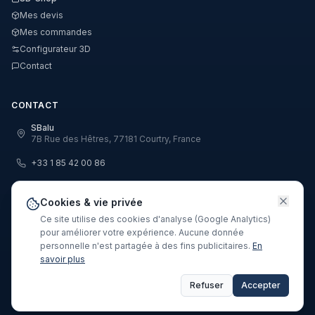
Mes devis
Mes commandes
Configurateur 3D
Contact
CONTACT
SBalu
7B Rue des Hêtres, 77181 Courtry, France
+33 1 85 42 00 86
info@sbalu.com
Cookies & vie privée
Ce site utilise des cookies d'analyse (Google Analytics)
pour améliorer votre expérience. Aucune donnée
personnelle n'est partagée à des fins publicitaires.
En
savoir plus
©
2026
SBalu – Aluminium Profile & Systems · v
2.9.0
Mentions légales
CGV
Politique de confidentialité
Refuser
Accepter