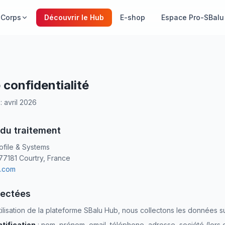
 Corps
Découvrir le Hub
E-shop
Espace Pro-SBalu
 confidentialité
: avril 2026
 du traitement
ofile & Systems
77181 Courtry, France
u.com
lectées
tilisation de la plateforme SBalu Hub, nous collectons les données su
tification
: nom, prénom, email, téléphone, adresse, société (lors d