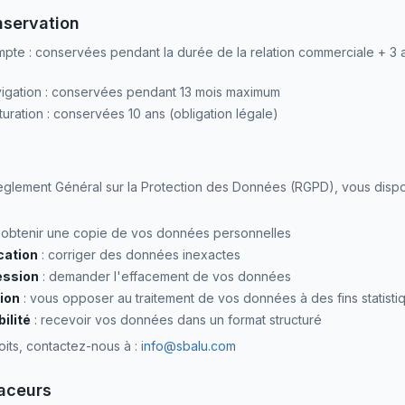
nservation
te : conservées pendant la durée de la relation commerciale + 3 a
igation : conservées pendant 13 mois maximum
ration : conservées 10 ans (obligation légale)
lement Général sur la Protection des Données (RGPD), vous dispo
 obtenir une copie de vos données personnelles
ication
: corriger des données inexactes
ession
: demander l'effacement de vos données
tion
: vous opposer au traitement de vos données à des fins statisti
bilité
: recevoir vos données dans un format structuré
its, contactez-nous à :
info@sbalu.com
raceurs